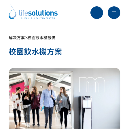
Skip
to
content
Menu
Life
Solutions
香
>
解决方案
校園飲水機設備
行業及方案
港
校園飲水機方案
主要服務
所有產品
過往項目
最新資訊
關於我們
常見問題