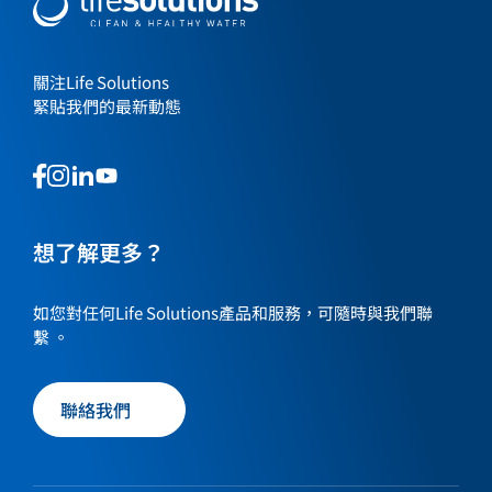
關注Life Solutions
緊貼我們的最新動態
This
This
This
This
is
is
is
is
a
a
a
a
link
link
想了解更多？
link
link
to
to
to
to
our
our
our
our
如您對任何Life Solutions產品和服務，可隨時與我們聯
social
social
social
social
繫 。
media
media
media
media
page
page
page
page
聯絡我們