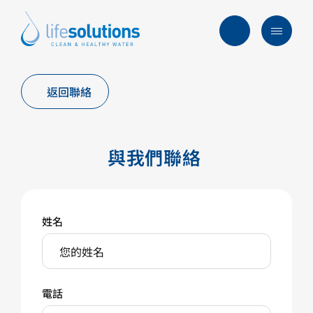
Skip
to
content
Menu
Life
Solutions
香
返回聯絡
行業及方案
港
主要服務
與我們聯絡
所有產品
過往項目
最新資訊
姓名
關於我們
常見問題
電話