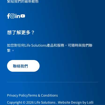
緊貼我們的最新動態
This
This
This
This
is
is
is
is
a
a
a
a
link
link
想了解更多？
link
link
to
to
to
to
our
our
our
our
如您對任何Life Solutions產品和服務，可隨時與我們聯
social
social
social
social
繫 。
media
media
media
media
page
page
page
page
聯絡我們
Privacy Policy
Terms & Conditions
Copyright © 2026 Life Solutions . Website Design by
Lolli
聯絡我們
EN
繁
简