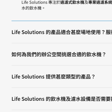
link
link
link
link
Life Solutions 專注於
過濾式飲水機
及
專業過濾系
to
to
to
to
to
to
to
to
水的飲水機。
our
our
our
our
our
our
our
our
social
social
social
social
social
social
social
social
media
media
media
media
media
media
media
media
page
page
page
page
page
page
page
page
Life Solutions 的產品適合甚麼場地使
如何為我們的辦公空間挑選合適的飲水機？
Life Solutions 提供甚麼類型的產品？
Life Solutions 的飲水機及濾水設備是否