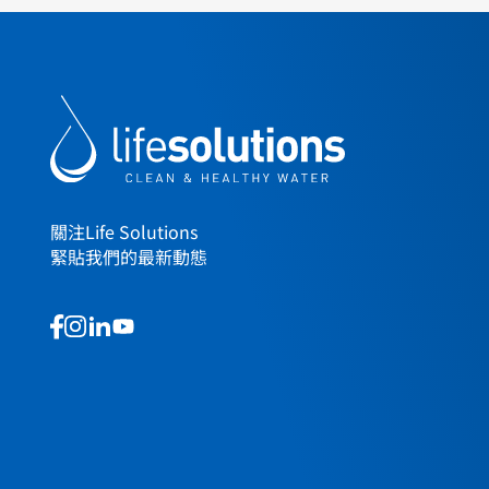
關注Life Solutions
緊貼我們的最新動態
This
This
This
This
is
is
is
is
a
a
a
a
link
link
link
link
to
to
to
to
our
our
our
our
social
social
social
social