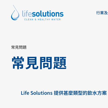
Skip
to
行業及
content
Life
Solutions
香
港
產品及方案
關於我們
常見問題
常見問題
Life Solutions
Life Solutions
提供多元濾水方案與飲水機選擇，依據您
為香港及澳門客戶提供專業濾水系統、飲
與水質度身訂造。
一站式服務方案。
不論辦公室、酒店、餐廳、住宅、醫院或學校，我們都能
我們承諾確保安全、純淨、健康的飲用水，並以可靠且可
業系統，讓健康純淨的飲用水隨手可得。
補水方案，提升客戶的用水體驗。
This
This
This
This
This
This
This
This
Life Solutions 提供甚麼類型的飲水方
is
is
is
is
is
is
is
is
a
a
a
a
a
a
a
a
link
link
link
link