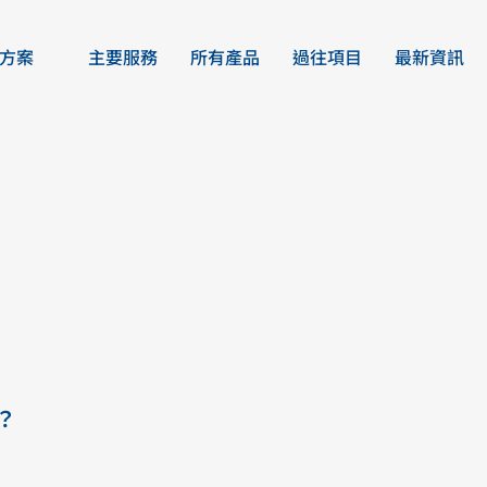
方案
主要服務
所有產品
過往項目
最新資訊
行業方案總覽
關於我們
辦公室飲水機
可持續發展
的需求
水機及
家用過濾系統
提供專
持續的
餐飲酒店商用
公眾加水站方案
案？
校園飲水機設備