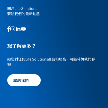
關注Life Solutions
緊貼我們的最新動態
This
This
This
This
is
is
is
is
a
a
a
a
link
link
想了解更多？
link
link
to
to
to
to
our
our
our
our
如您對任何Life Solutions產品和服務，可隨時與我們聯
social
social
social
social
繫 。
media
media
media
media
page
page
page
page
聯絡我們