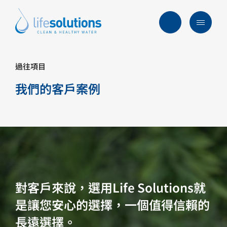
Skip
to
content
Menu
Life
Solutions
香
過往項目
行業及方案
港
我們的客戶案例
主要服務
所有產品
過往項目
最新資訊
關於我們
對客戶來說，選用Life Solutions就
常見問題
是讓您安心的選擇，一個值得信賴的
長遠選擇。