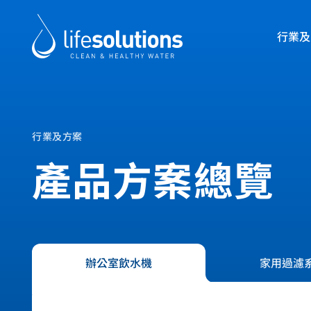
Skip
to
行業及
content
Life
Solutions
香
港
產品及方案
關於我們
行業及方案
產品方案總覽
Life Solutions
Life Solutions
提供多元濾水方案與飲水機選擇，依據您
為香港及澳門客戶提供專業濾水系統、飲
與水質度身訂造。
一站式服務方案。
不論辦公室、酒店、餐廳、住宅、醫院或學校，我們都能
我們承諾確保安全、純淨、健康的飲用水，並以可靠且可
業系統，讓健康純淨的飲用水隨手可得。
補水方案，提升客戶的用水體驗。
This
This
辦公室飲水機
家用過濾
This
This
This
This
This
This
is
is
is
is
is
is
is
is
a
a
a
a
a
a
a
a
link
link
link
link