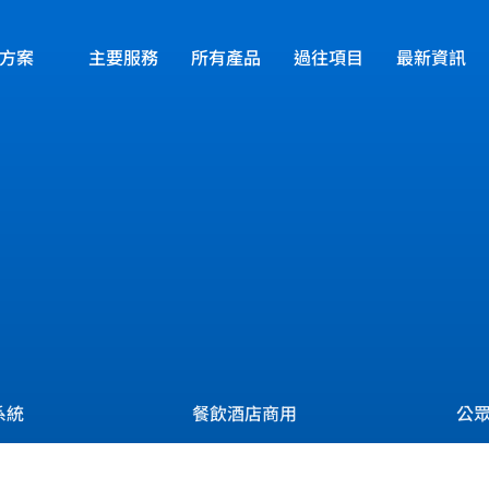
方案
主要服務
所有產品
過往項目
最新資訊
行業方案總覽
關於我們
辦公室飲水機
可持續發展
的需求
水機及
家用過濾系統
提供專
持續的
餐飲酒店商用
公眾加水站方案
系統
餐飲酒店商用
公
校園飲水機設備