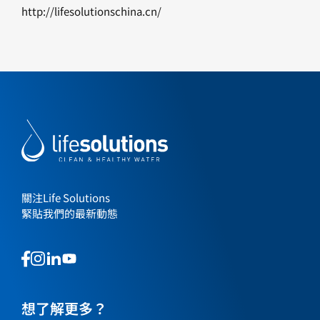
http://lifesolutionschina.cn/
關注Life Solutions
緊貼我們的最新動態
This
This
This
This
is
is
is
is
a
a
a
a
link
link
想了解更多？
link
link
to