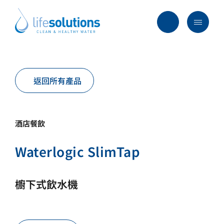
Skip
to
content
Menu
Life
Solutions
香
行業及方案
港
返回所有產品
主要服務
所有產品
酒店餐飲
過往項目
Waterlogic SlimTap
最新資訊
關於我們
櫥下式飲水機
常見問題