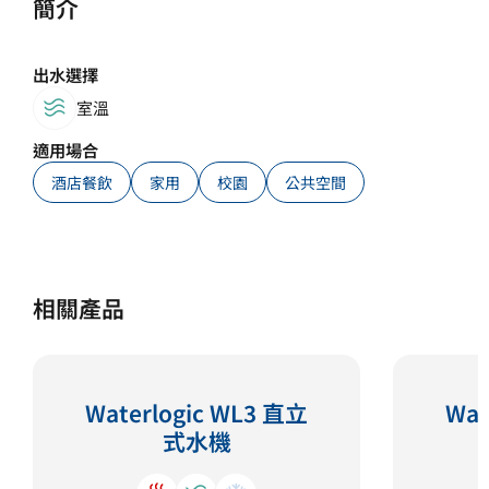
簡介
出水選擇
室溫
適用場合
酒店餐飲
家用
校園
公共空間
相關產品
Waterlogic WL3 直立
Wat
式水機