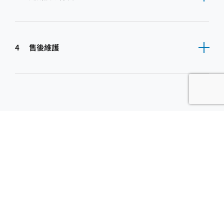
4
售後維護
聯絡我們
EN
繁
简
關注Life Solutions
緊貼我們的最新動態