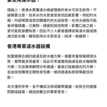
理論上，香港水務署濾水廠處理後的食水可安全飲用，不
過需要注意，自來水的水質會受其他因素影響，例如貯水
箱、內部喉管或其他關連的供水設施等，在供水過程可能
會參雜銹鐵、沉澱物、細菌和其他物質，影響口感之餘，
更可能對身體有害。因此不少人都會選擇安裝
濾水器
或
過
濾式飲水機
，確保飲用水水質安全、純淨、無雜質。
香港
專業濾
水
器設備
如要選擇合適的過濾及飲水機方案，需要考量現場環境水
質、實際需求用量等，因此可考慮選用過濾及飲水機服務
方案，交由專業顧問分析建議，量身訂造最適合的方案，
並由技術團隊定期檢查保養，維持過濾系統發揮最佳效
能。
本文僅供參考，並不構成法律或醫學建議。如有任何健康
問題或疑慮，請諮詢醫生的專業意見。