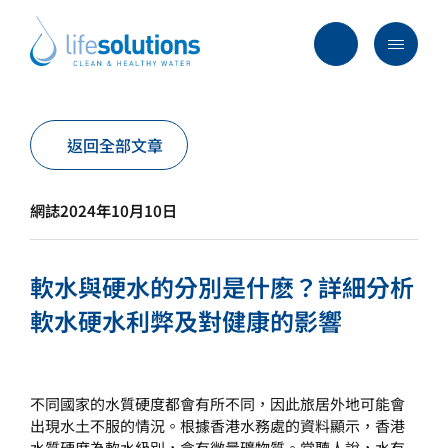
Skip
to
content
Menu
Life
Solutions
香
行業及方案
返回全部文章
港
主要服務
網誌
2024年10月10日
所有產品
過往項目
軟水與硬水的分別是什麽？詳細分析
最新資訊
軟水硬水利弊及對健康的影響
關於我們
常見問題
不同國家的水質硬度都會有所不同，因此旅居外地可能會
出現水土不服的情況。根據香港水務處的資料顯示，香港
水質硬度為軟水級別，含有微量礦物質。常聽人說，水有