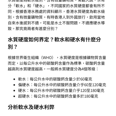
分「軟水」和「硬水」，不同國家的水質硬度都會有所不
同。根據香港水務處的資料顯示，香港水質硬度為軟水級
別，含有微量礦物質。有時香港人到外國旅行，飲用當地
自來水後感到不適，可能是水土不服問題，不適應硬水導
致。那究竟兩者有甚麼分別？
水質硬度
如何界定？
軟水
和
硬水
有什麽分
別？
根據世界衛生組織（WHO），水質硬度是根據礦物質含量
而定，以每公升水中的碳酸鈣含量作為標準，碳酸鈣含量
越高則水質硬度越高，一般將水質硬度分為4個等級：
軟水：每公升水中的碳酸鈣含量少於60毫克
偏硬水：每公升水中的碳酸鈣含量介乎60至120毫克
硬水：每公升水中的碳酸鈣含量介乎120至180毫克
超硬水：每公升水中的碳酸鈣含量多於180毫克
分析
軟水
及
硬水
利弊