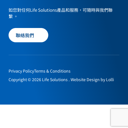
our
our
our
our
如您對任何Life Solutions產品和服務，可隨時與我們聯
social
social
social
social
繫 。
media
media
media
media
page
page
page
page
聯絡我們
Privacy Policy
Terms & Conditions
Copyright © 2026 Life Solutions . Website Design by
Lolli
聯絡我們
EN
繁
简