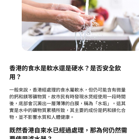
香港
的食水是
軟水
還是
硬水
？是否安全飲
用？
一般來說，香港經處理的食水屬軟水，但仍可能含有微量
的鈣和鎂等礦物質，故市民有時發現水煲經使用一段時間
後，底部會沉澱出一層薄薄的白膜，稱為「水垢」。這其
實是水中的礦物質累積所致，其主要的成份是鈣和鎂化合
物，並不影響水質和人體健康。
既然
香港
自來水已經過處理，那為何仍然需
要使用濾水器？