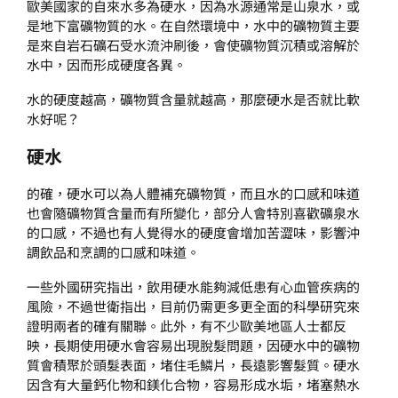
歐美國家的自來水多為硬水，因為水源通常是山泉水，或
是地下富礦物質的水。在自然環境中，水中的礦物質主要
是來自岩石礦石受水流沖刷後，會使礦物質沉積或溶解於
水中，因而形成硬度各異。
水的硬度越高，礦物質含量就越高，那麼硬水是否就比軟
水好呢？
硬水
的確，硬水可以為人體補充礦物質，而且水的口感和味道
也會隨礦物質含量而有所變化，部分人會特別喜歡礦泉水
的口感，不過也有人覺得水的硬度會增加苦澀味，影響沖
調飲品和烹調的口感和味道。
一些外國研究指出，飲用硬水能夠減低患有心血管疾病的
風險，不過世衛指出，目前仍需更多更全面的科學研究來
證明兩者的確有關聯。此外，有不少歐美地區人士都反
映，長期使用硬水會容易出現脫髮問題，因硬水中的礦物
質會積聚於頭髮表面，堵住毛鱗片，長遠影響髮質。硬水
因含有大量鈣化物和鎂化合物，容易形成水垢，堵塞熱水