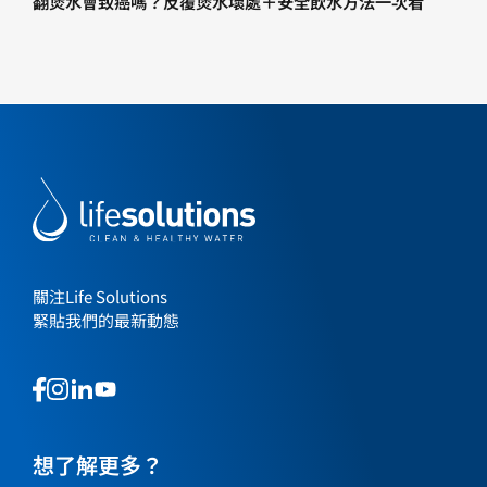
翻煲水會致癌嗎？反覆煲水壞處＋安全飲水方法一次看
關注Life Solutions
緊貼我們的最新動態
This
This
This
This
is
is
is
is
a
a
a
a
link
link
想了解更多？
link
link
to
to
to
to