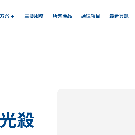
方案
主要服務
所有產品
過往項目
最新資訊
行業方案總覽
關於我們
辦公室飲水機
可持續發展
的需求
水機及
家用過濾系統
提供專
持續的
餐飲酒店商用
公眾加水站方案
外光殺
校園飲水機設備