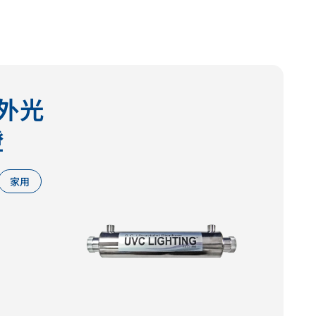
紫外光
燈
家用