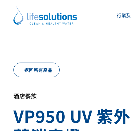
Skip
to
行業及
content
Life
Solutions
香
港
產品及方案
關於我們
Life Solutions
Life Solutions
提供多元濾水方案與飲水機選擇，依據您
為香港及澳門客戶提供專業濾水系統、飲
返回所有產品
與水質度身訂造。
一站式服務方案。
不論辦公室、酒店、餐廳、住宅、醫院或學校，我們都能
我們承諾確保安全、純淨、健康的飲用水，並以可靠且可
業系統，讓健康純淨的飲用水隨手可得。
補水方案，提升客戶的用水體驗。
酒店餐飲
VP950 UV 紫
This
This
This
This
This
This
This
This
is
is
is
is
is
is
is
is
a
a
a
a
a
a
a
a
link
link
link
link