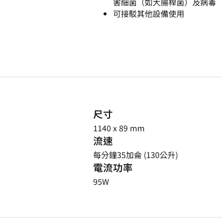
害細菌（如大腸桿菌）及病毒
可接駁其他設備使用
尺寸
1140 x 89 mm
流速
每分鐘35加侖 (130公升)
電流功率
95W