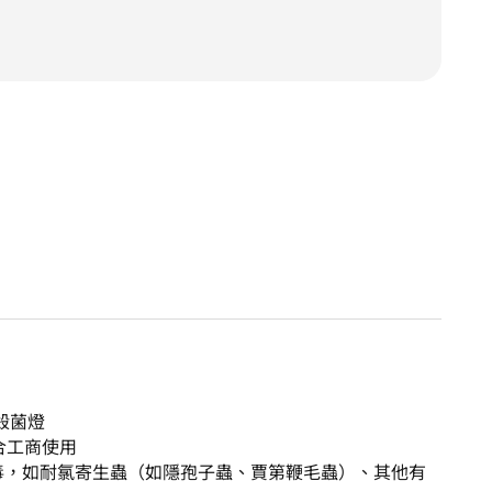
殺菌燈
合工商使用
毒，如耐氯寄生蟲（如隱孢子蟲、賈第鞭毛蟲）、其他有