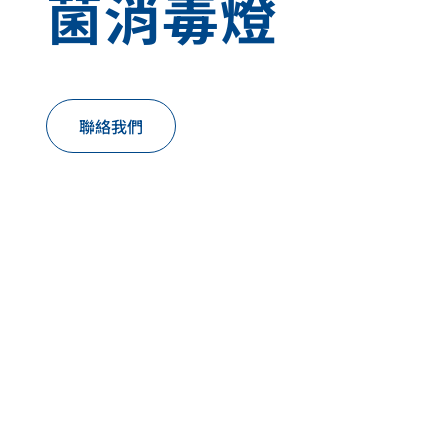
菌消毒燈
link
link
link
link
to
to
to
to
to
to
to
to
our
our
our
our
our
our
our
our
social
social
social
social
social
social
social
social
media
media
media
media
media
media
media
media
page
page
page
page
page
page
page
page
聯絡我們