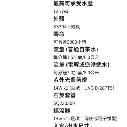
最高可承受水壓
125 psi
外殼
SS304不銹鋼
壽命
可長達9000小時
流量 (普通自來水)
每分鐘1.5加侖/6.0公升
流量 (電解或逆滲透水)
每分鐘2.0加侖/8.0公升
紫外光殺菌燈
14W x1 (型號：UVC-D-287T5）
石英套管
SQ230300
鎮流器
14w x1 (選項：傳統或電子類型)
入水/出水尺寸