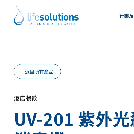
Skip
to
行業及
content
Life
Solutions
香
港
產品及方案
關於我們
Life Solutions
Life Solutions
提供多元濾水方案與飲水機選擇，依據您
為香港及澳門客戶提供專業濾水系統、飲
返回所有產品
與水質度身訂造。
一站式服務方案。
不論辦公室、酒店、餐廳、住宅、醫院或學校，我們都能
我們承諾確保安全、純淨、健康的飲用水，並以可靠且可
業系統，讓健康純淨的飲用水隨手可得。
補水方案，提升客戶的用水體驗。
酒店餐飲
UV-201 紫外
This
This
This
This
This
This
This
This
is
is
is
is
is
is
is
is
a
a
a
a
a
a
a
a
link
link
link
link