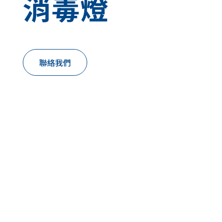
消毒燈
link
link
link
link
to
to
to
to
to
to
to
to
our
our
our
our
our
our
our
our
social
social
social
social
social
social
social
social
media
media
media
media
media
media
media
media
page
page
page
page
page
page
page
page
聯絡我們