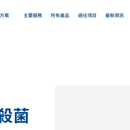
方案
主要服務
所有產品
過往項目
最新資訊
行業方案總覽
關於我們
辦公室飲水機
可持續發展
的需求
水機及
家用過濾系統
提供專
持續的
餐飲酒店商用
公眾加水站方案
光殺菌
校園飲水機設備