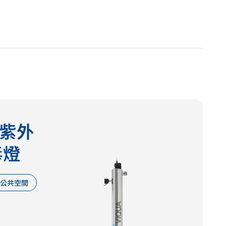
V 紫外
毒燈
公共空間