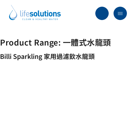
Skip
to
content
Menu
Life
Solutions
香
Product Range:
一體式水龍頭
行業及方案
港
主要服務
Billi Sparkling 家用過濾飲水龍頭
所有產品
過往項目
最新資訊
關於我們
常見問題