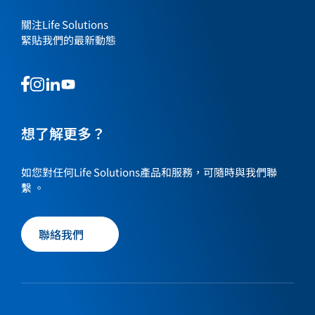
關注Life Solutions
緊貼我們的最新動態
This
This
This
This
is
is
is
is
a
a
a
a
link
link
想了解更多？
link
link
to
to
to
to
our
our
our
our
如您對任何Life Solutions產品和服務，可隨時與我們聯
social
social
social
social
繫 。
media
media
media
media
page
page
page
page
聯絡我們