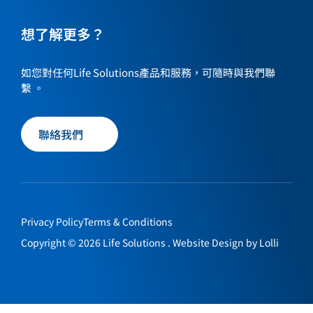
is
is
a
a
a
a
link
link
想了解更多？
link
link
to
to
to
to
our
our
our
our
如您對任何Life Solutions產品和服務，可隨時與我們聯
social
social
social
social
繫 。
media
media
media
media
page
page
page
page
聯絡我們
Privacy Policy
Terms & Conditions
Copyright © 2026 Life Solutions . Website Design by
Lolli