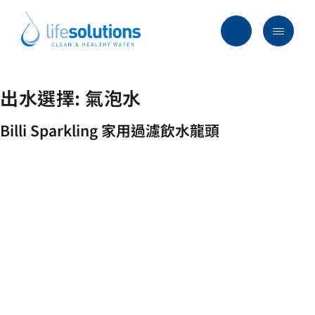
Skip
to
content
Menu
Life
Solutions
香
出水選擇:
氣泡水
行業及方案
港
主要服務
Billi Sparkling 家用過濾飲水龍頭
所有產品
過往項目
最新資訊
關於我們
常見問題