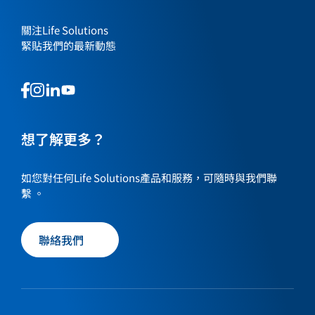
關注Life Solutions
緊貼我們的最新動態
This
This
This
This
is
is
is
is
a
a
a
a
link
link
想了解更多？
link
link
to
to
to
to
our
our
our
our
如您對任何Life Solutions產品和服務，可隨時與我們聯
social
social
social
social
繫 。
media
media
media
media
page
page
page
page
聯絡我們