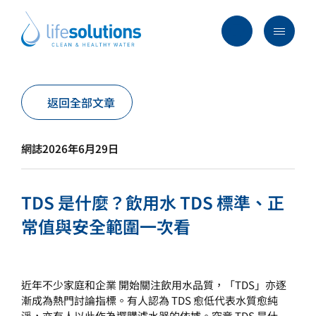
Skip
to
content
Menu
Life
Solutions
香
行業及方案
返回全部文章
港
主要服務
網誌
2026年6月29日
所有產品
過往項目
TDS 是什麼？飲用水 TDS 標準、正
最新資訊
常值與安全範圍一次看
關於我們
常見問題
近年不少家庭和企業 開始關注飲用水品質，「TDS」亦逐
漸成為熱門討論指標。有人認為 TDS 愈低代表水質愈純
淨，亦有人以此作為選購濾水器的依據。究竟 TDS 是什