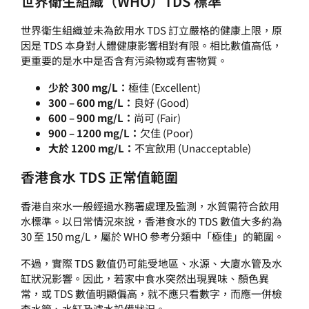
世界衛生組織（WHO）TDS 標準
世界衛生組織並未為飲用水 TDS 訂立嚴格的健康上限，原
因是 TDS 本身對人體健康影響相對有限。相比數值高低，
更重要的是水中是否含有污染物或有害物質。
少於 300 mg/L：
極佳 (Excellent)
300 – 600 mg/L：
良好 (Good)
600 – 900 mg/L：
尚可 (Fair)
900 – 1200 mg/L：
欠佳 (Poor)
大於 1200 mg/L：
不宜飲用 (Unacceptable)
香港食水 TDS 正常值範圍
香港自來水一般經過水務署處理及監測，水質需符合飲用
水標準。以日常情況來說，香港食水的 TDS 數值大多約為
30 至 150 mg/L，屬於 WHO 參考分類中「極佳」的範圍。
不過，實際 TDS 數值仍可能受地區、水源、大廈水管及水
缸狀況影響。因此，若家中食水突然出現異味、顏色異
常，或 TDS 數值明顯偏高，就不應只看數字，而應一併檢
查水管、水缸及濾水設備狀況。