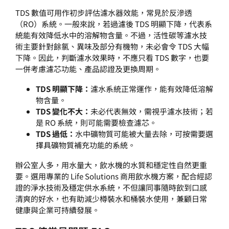
TDS 數值可用作初步評估濾水器效能，常見於反滲透
（RO）系統。一般來說，若過濾後 TDS 明顯下降，代表系
統能有效降低水中的溶解物含量。不過，活性碳等濾水技
術主要針對餘氯、異味及部分有機物，未必會令 TDS 大幅
下降。因此，判斷濾水效果時，不應只看 TDS 數字，也要
一併考慮濾芯功能、產品認證及更換周期。
TDS 明顯下降：
濾水系統正常運作，能有效降低溶解
物含量。
TDS 變化不大：
未必代表無效，需視乎濾水技術；若
是 RO 系統，則可能需要檢查濾芯。
TDS 過低：
水中礦物質可能被大量去除，可按需要選
擇具礦物質補充功能的系統。
辦公室人多，用水量大，飲水機的水質和穩定性自然更重
要。選用專業的 Life Solutions
商用飲水機
方案，配合經認
證的淨水技術及穩定供水系統，不但讓同事隨時飲到口感
清爽的好水，也有助減少樽裝水和桶裝水使用，兼顧日常
健康與企業可持續發展。