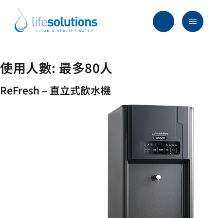
Skip
to
content
Menu
Life
Solutions
香
使用人數:
最多80人
行業及方案
港
主要服務
ReFresh – 直立式飲水機
所有產品
過往項目
最新資訊
關於我們
常見問題