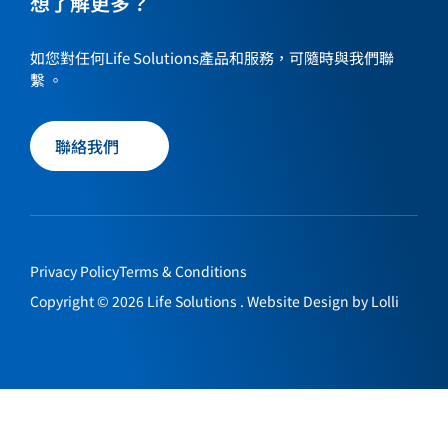
想了解更多？
to
to
to
to
our
our
our
our
如您對任何Life Solutions產品和服務，可隨時與我們聯
social
social
social
social
繫 。
media
media
media
media
page
page
page
page
聯絡我們
Privacy Policy
Terms & Conditions
Copyright © 2026 Life Solutions . Website Design by
Lolli
聯絡我們
EN
繁
简