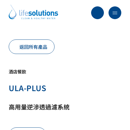
Skip
to
content
Menu
Life
Solutions
香
行業及方案
港
返回所有產品
主要服務
所有產品
酒店餐飲
過往項目
ULA-PLUS
最新資訊
關於我們
高用量逆滲透過濾系統
常見問題