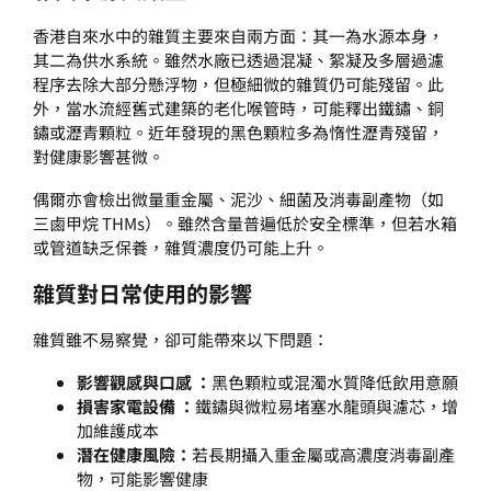
香港自來水中的雜質主要來自兩方面：其一為水源本身，
其二為供水系統。雖然水廠已透過混凝、絮凝及多層過濾
程序去除大部分懸浮物，但極細微的雜質仍可能殘留。此
外，當水流經舊式建築的老化喉管時，可能釋出鐵鏽、銅
鏽或瀝青顆粒。近年發現的黑色顆粒多為惰性瀝青殘留，
對健康影響甚微。
偶爾亦會檢出微量重金屬、泥沙、細菌及消毒副產物（如
三鹵甲烷 THMs）。雖然含量普遍低於安全標準，但若水箱
或管道缺乏保養，雜質濃度仍可能上升。
雜質對日常使用的影響
雜質雖不易察覺，卻可能帶來以下問題：
影響觀感與口感 ：
黑色顆粒或混濁水質降低飲用意願
損害家電設備 ：
鐵鏽與微粒易堵塞水龍頭與濾芯，增
加維護成本
潛在健康風險：
若長期攝入重金屬或高濃度消毒副產
物，可能影響健康