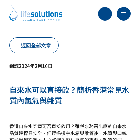
Skip
to
content
Menu
Life
Solutions
香
行業及方案
返回全部文章
港
主要服務
網誌
2024年2月16日
所有產品
過往項目
自來水可以直接飲？簡析香港常見水
最新資訊
質內氯氣與雜質
關於我們
常見問題
香港自來水究竟可否直接飲用？雖然水務署出廠的自來水
品質達標且安全，但經過樓宇水箱與喉管後，水質與口感
可能受到影響。本文將深入探討氯氣的來源、雜質的成