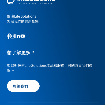
關注Life Solutions
緊貼我們的最新動態
This
This
This
This
is
is
is
is
a
a
a
a
link
link
想了解更多？
link
link
to
to
to
to
our
our
our
our
如您對任何Life Solutions產品和服務，可隨時與我們聯
social
social
social
social
繫 。
media
media
media
media
page
page
page
page
聯絡我們