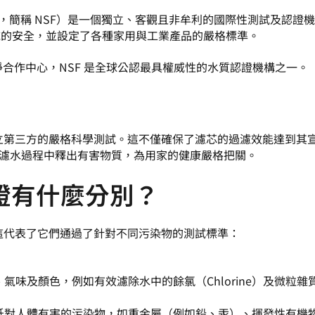
undation，簡稱 NSF）是一個獨立、客觀且非牟利的國際性測試及認證
域的安全，並設定了各種家用與工業產品的嚴格標準。
合作中心，NSF 是全球公認最具權威性的水質認證機構之一。
獨立第三方的嚴格科學測試。這不僅確保了濾芯的過濾效能達到其
濾水過程中釋出有害物質，為用家的健康嚴格把關。
 認證有什麼分別？
，這代表了它們通過了針對不同污染物的測試標準：
味及顏色，例如有效濾除水中的餘氯（Chlorine）及微粒雜
低對人體有害的污染物，如重金屬（例如鉛、汞）、揮發性有機