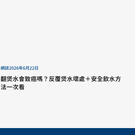
網誌
2026年6月22日
翻煲水會致癌嗎？反覆煲水壞處＋安全飲水方
法一次看