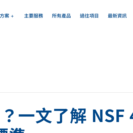
方案
主要服務
所有產品
過往項目
最新資訊
行業方案總覽
關於我們
辦公室飲水機
可持續發展
的需求
水機及
家用過濾系統
提供專
持續的
餐飲酒店商用
？一文了解 NSF 
公眾加水站方案
校園飲水機設備