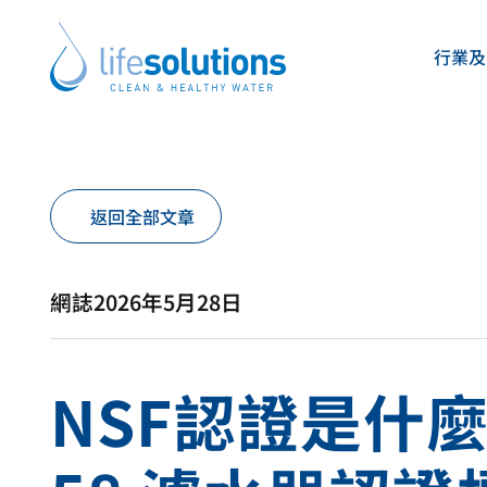
Skip
to
行業及
content
Life
Solutions
香
港
產品及方案
關於我們
返回全部文章
Life Solutions
Life Solutions
提供多元濾水方案與飲水機選擇，依據您
為香港及澳門客戶提供專業濾水系統、飲
與水質度身訂造。
一站式服務方案。
網誌
2026年5月28日
不論辦公室、酒店、餐廳、住宅、醫院或學校，我們都能
我們承諾確保安全、純淨、健康的飲用水，並以可靠且可
業系統，讓健康純淨的飲用水隨手可得。
補水方案，提升客戶的用水體驗。
NSF認證是什麼
This
This
This
This
This
This
This
This
is
is
is
is
is
is
is
is
a
a
a
a
a
a
a
a
link
link
link
link