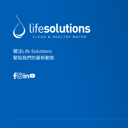
關注Life Solutions
緊貼我們的最新動態
This
This
This
This
is
is
is
is
a
a
a
a
link
link
link
link
to
to
to
to
our
our
our
our
social
social
social
social
media
media
media
media
page
page