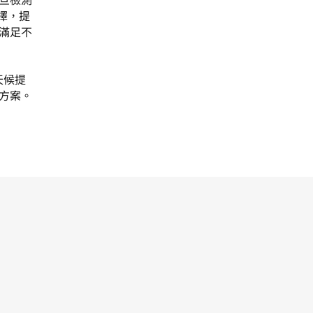
擇，提
滿足不
天候提
方案。