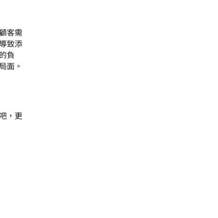
顧客需
導致添
的負
局面。
吧，更