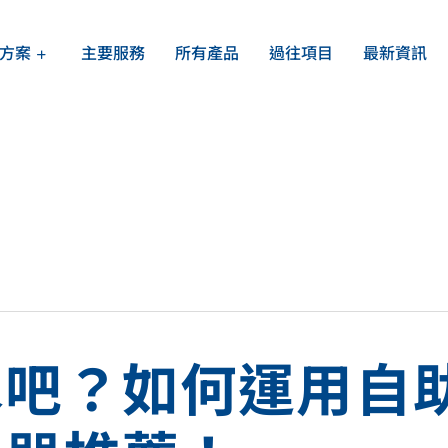
方案
主要服務
所有產品
過往項目
最新資訊
行業方案總覽
關於我們
辦公室飲水機
可持續發展
的需求
水機及
家用過濾系統
提供專
持續的
餐飲酒店商用
水吧？如何運用自
公眾加水站方案
校園飲水機設備