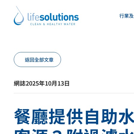
Skip
to
行業及
content
Life
Solutions
香
港
產品及方案
關於我們
返回全部文章
Life Solutions
Life Solutions
提供多元濾水方案與飲水機選擇，依據您
為香港及澳門客戶提供專業濾水系統、飲
與水質度身訂造。
一站式服務方案。
網誌
2025年10月13日
不論辦公室、酒店、餐廳、住宅、醫院或學校，我們都能
我們承諾確保安全、純淨、健康的飲用水，並以可靠且可
業系統，讓健康純淨的飲用水隨手可得。
補水方案，提升客戶的用水體驗。
餐廳提供自助
This
This
This
This
This
This
This
This
is
is
is
is
is
is
is
is
a
a
a
a
a
a
a
a
link
link
link
link