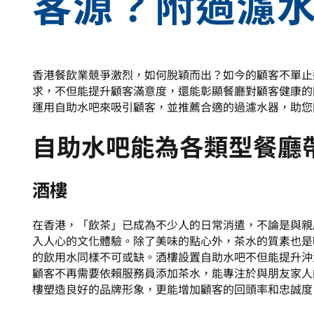
客源？附過濾
link
link
link
link
to
to
to
to
to
to
to
to
our
our
our
our
our
our
our
our
social
social
social
social
social
social
social
social
media
media
media
media
media
media
media
media
香港餐飲業競爭激烈，如何脫穎而出？如今的顧客不單止
page
page
page
page
page
page
page
page
求，不但能提升顧客滿意度，還能彰顯餐廳對顧客健康的
運用自助水吧來吸引顧客，並推薦合適的過濾水器，助您
自助水吧能為各類型餐廳
酒樓
在香港，「飲茶」已成為不少人的日常消遣，不論是與親
入人心的文化體驗。除了美味的點心外，茶水的質素也是
的飲用水同樣不可或缺。酒樓設置自助水吧不但能提升沖
顧客不再需要依賴服務員添加茶水，能專注於與朋友家人
樓塑造良好的品牌形象，更能增加顧客的回頭率和忠誠度