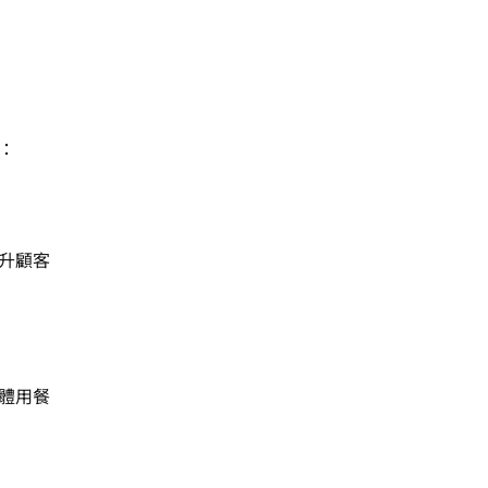
：
升顧客
體用餐