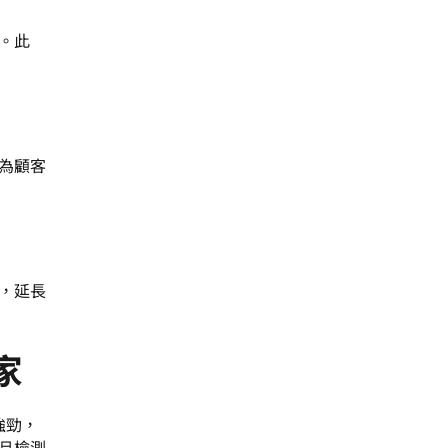
。此
為顧客
，延長
家
強勁，
旦檢測