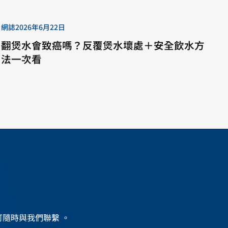
網誌
2026年6月22日
翻煲水會致癌嗎？反覆煲水壞處＋安全飲水方
法一次看
？
務，可隨時與我們聯繫 。