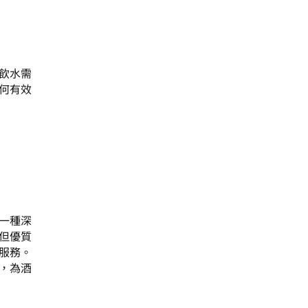
飲水需
何有效
一種深
但優質
服務。
，為酒