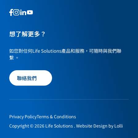
This
This
This
This
is
is
is
is
a
a
a
a
link
link
想了解更多？
link
link
to
to
to
to
our
our
our
our
如您對任何Life Solutions產品和服務，可隨時與我們聯
social
social
social
social
繫 。
media
media
media
media
page
page
page
page
聯絡我們
Privacy Policy
Terms & Conditions
Copyright © 2026 Life Solutions . Website Design by
Lolli