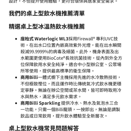
設計，不但提升使用體驗，更符合環保與居家安全需求。
我們的桌上型飲水機推薦清單
精選桌上型冰溫熱飲水機推薦
座枱式 Waterlogic WL3
採用Firewall® 專利UVC技
術，在出水口位置內嵌高效紫外光燈，能在出水瞬間
殺滅99.9999%的病毒及細菌。此外，機身表面及出
水範圍更使用BioCote®長效抗菌技術，從內到外全方
位保障飲用水安全純淨。適合中小型辦公室、公眾場
所等使用，提供最高標準的衛生保障。
商用Billi
一體式櫥下主機採用先進的水冷散熱技術，
不但極致慳位，而且運作時比傳統氣冷式飲水機更穩
定寧靜。無論在辦公空間或茶水間，皆可即時取用冷
水與熱水，滿足多元飲水需求。
商用Billi Sparkling
提供冷水、熱水及氣泡水三合
一功能，只需一個Billi龍頭，一按即出，無論是調製
飲品或日常飲用，提升飲水體驗至全新層次。
桌上型飲水機常見問題解答