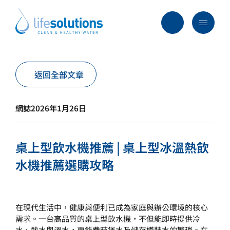
Skip
to
content
Menu
Life
Solutions
香
行業及方案
返回全部文章
港
主要服務
網誌
2026年1月26日
所有產品
過往項目
桌上型飲水機推薦 | 桌上型冰溫熱飲
最新資訊
水機推薦選購攻略
關於我們
常見問題
在現代生活中，健康與便利已成為家庭與辦公環境的核心
需求。一台高品質的桌上型飲水機，不但能即時提供冷
水、熱水與溫水，更能費時煲水及儲存樽裝水的繁瑣。在