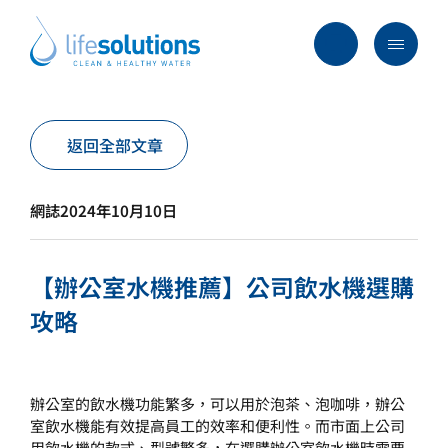
Skip
to
content
Menu
Life
Solutions
香
行業及方案
返回全部文章
港
主要服務
網誌
2024年10月10日
所有產品
過往項目
【辦公室水機推薦】公司飲水機選購
最新資訊
攻略
關於我們
常見問題
辦公室的飲水機功能繁多，可以用於泡茶、泡咖啡，辦公
室飲水機能有效提高員工的效率和便利性。而市面上公司
用飲水機的款式、型號繁多，在選購辦公室飲水機時需要