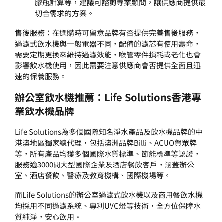
膠瓶計算等，建議可諮詢專業顧問，讓供應商提供最
切合需求的方案。
售後服務：在選購時可留意品牌有否提供完善售後服務，
過濾式飲水機與一般電器不同，配備的濾芯有使用壽命，
需要定期更換來維持過濾效能，喉管零件損耗或老化也會
影響飲水機使用，因此需要注意供應商會否提供全面且迅
速的保養服務。
辦公室飲水機推薦
：
Life Solutions
香港專
業
飲水機
品牌
Life Solutions為多個國際知名淨水產品及飲水機品牌的中
港澳地區獨家總代理，包括澳洲品牌Billi、ACUO賀眾牌
等，所有產品均獲多個國際水質標準、節能標準等認證，
服務逾3000間大型國際企業及酒店餐飲客戶，涵蓋辦公
室、酒店餐飲、醫療及教育機構、國際機場等。
而Life Solutions的辦公室過濾式飲水機以及商用餐飲水機
均採用不同過濾系統、專利UVC燈等技術，全方位保障水
質純淨，安心飲用。