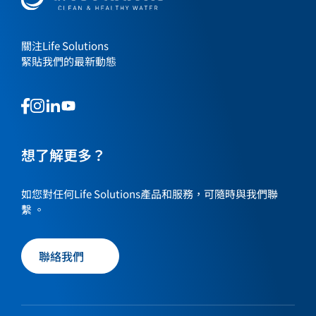
關注Life Solutions
緊貼我們的最新動態
This
This
This
This
is
is
is
is
a
a
a
a
link
link
想了解更多？
link
link
to
to
to
to
our
our
our
our
如您對任何Life Solutions產品和服務，可隨時與我們聯
social
social
social
social
繫 。
media
media
media
media
page
page
page
page
聯絡我們