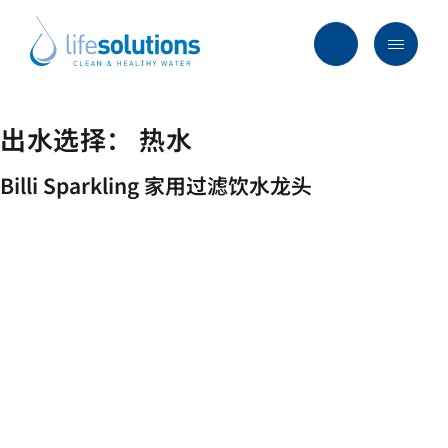
Skip
to
content
Menu
Life
Solutions
香
出水选择：
热水
行业及方案
港
主要服务
Billi Sparkling 家用过滤饮水龙头
所有产品
过往项目
最新资讯
关于我们
常见问题