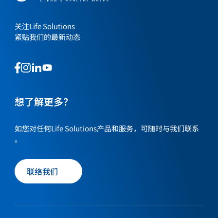
关注Life Solutions
紧贴我们的最新动态
This
This
This
This
is
is
is
is
a
a
a
a
link
link
想了解更多？
link
link
to
to
to
to
our
our
our
our
如您对任何Life Solutions产品和服务，可随时与我们联系
social
social
social
social
。
media
media
media
media
page
page
page
page
联络我们