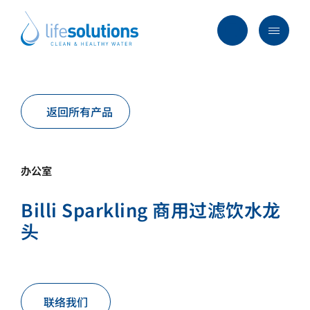
Skip
to
content
Menu
Life
Solutions
香
行业及方案
港
返回所有产品
主要服务
所有产品
办公室
过往项目
Billi Sparkling 商用过滤饮水龙
最新资讯
头
关于我们
常见问题
联络我们