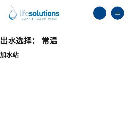
Skip
to
content
Menu
Life
Solutions
香
出水选择：
常温
行业及方案
港
主要服务
加水站
所有产品
过往项目
最新资讯
关于我们
常见问题