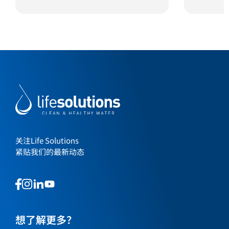
关注Life Solutions
紧贴我们的最新动态
This
This
This
This
is
is
is
is
a
a
a
a
link
link
想了解更多？
link
link
to
to
to
to