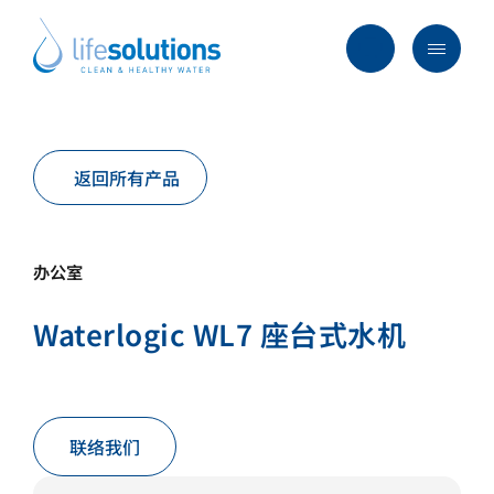
Skip
to
content
Menu
Life
Solutions
香
行业及方案
港
返回所有产品
主要服务
所有产品
办公室
过往项目
Waterlogic WL7 座台式水机
最新资讯
关于我们
常见问题
联络我们