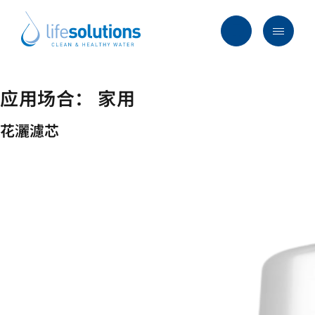
Skip
to
content
Menu
Life
Solutions
香
应用场合：
家用
行业及方案
港
主要服务
花灑濾芯
所有产品
过往项目
最新资讯
关于我们
常见问题