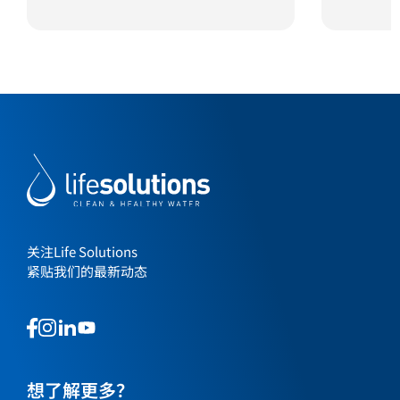
关注Life Solutions
紧贴我们的最新动态
This
This
This
This
is
is
is
is
a
a
a
a
link
link
想了解更多？
link
link