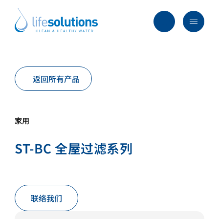
Skip
to
content
Menu
Life
Solutions
香
行业及方案
港
返回所有产品
主要服务
所有产品
家用
过往项目
ST-BC 全屋过滤系列
最新资讯
关于我们
常见问题
联络我们