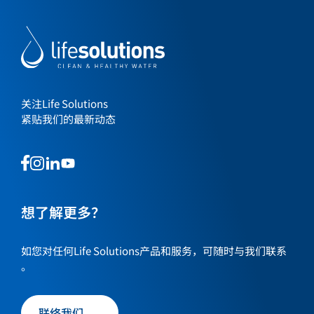
关注Life Solutions
紧贴我们的最新动态
This
This
This
This
is
is
is
is
a
a
a
a
link
link
想了解更多？
link
link
to
to
to
to
our
our
our
our
如您对任何Life Solutions产品和服务，可随时与我们联系
social
social
social
social
。
media
media
media
media
page
page
page
page
联络我们